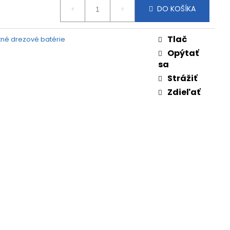
DO KOŠÍKA
Tlač
tné drezové batérie
Opýtať
sa
Strážiť
Zdieľať