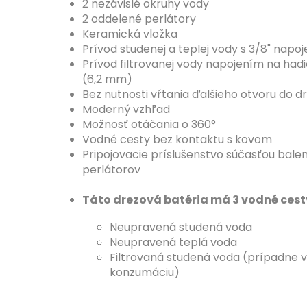
2 nezávislé okruhy vody
2 oddelené perlátory
Keramická vložka
Prívod studenej a teplej vody s 3/8" napoj
Prívod filtrovanej vody napojením na had
(6,2 mm)
Bez nutnosti vŕtania ďalšieho otvoru do dr
Moderný vzhľad
Možnosť otáčania o 360°
Vodné cesty bez kontaktu s kovom
Pripojovacie príslušenstvo súčasťou baleni
perlátorov
Táto drezová batéria má 3 vodné cest
Neupravená studená voda
Neupravená teplá voda
Filtrovaná studená voda (prípadne 
konzumáciu)