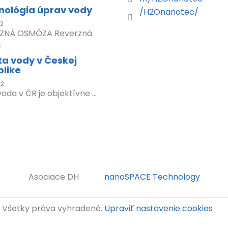
nológia úprav vody
/H2Onanotec/
22
ZNÁ OSMÓZA Reverzná
.
ta vody v Českej
blike
22
voda v ČR je objektívne ...
Asociace DH
nanoSPACE Technology
. Všetky práva vyhradené.
Upraviť nastavenie cookies