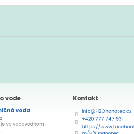
 o vode
Kontakt
ničná voda
info
@
H2Onanotec.cz
+420 777 747 631
22
e je vo vodovodnom
https://www.faceboo
..
m/H2Onanotec