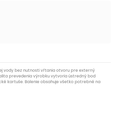
ej vody bez nutnosti vŕtania otvoru pre externý
kvalita prevedenia výrobku vytvoria ústredný bod
cké kartuše. Balenie obsahuje všetko potrebné na