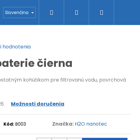
Hľadať
Prihlásenie
Nákupný
tektory
Blog
O H2O nanotec
Kontakty
Slovenčina
košík
i hodnotenia
baterie čierna
ostatným kohútikom pre filtrovanú vodu, povrchová
26
Možnosti doručenia
Značka:
H2O nanotec
Kód:
B003