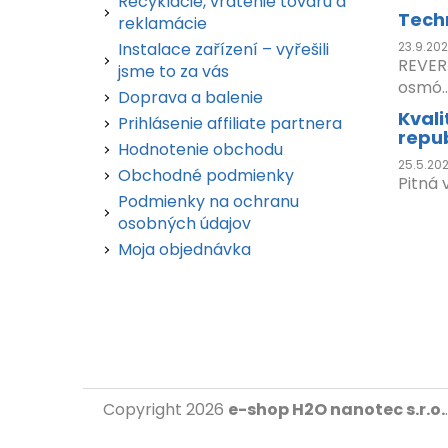
Recyklácie, vrátenie tovaru a
Tech
reklamácie
Instalace zařízení – vyřešili
23.9.20
REVER
jsme to za vás
osmó..
Doprava a balenie
Kvali
Prihlásenie affiliate partnera
repu
Hodnotenie obchodu
25.5.20
Obchodné podmienky
Pitná 
Podmienky na ochranu
osobných údajov
Moja objednávka
Copyright 2026
e-shop H2O nanotec s.r.o.