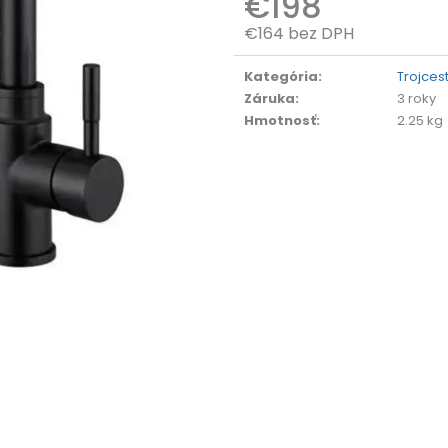
€198
€164 bez DPH
Jednotková
cena:
Kategória
:
Trojces
Záruka
:
3 roky
Hmotnosť
:
2.25 kg