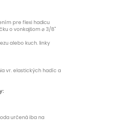
ením pre flexi hadicu
ičku o vonkajšom ⌀ 3/8"
ezu alebo kuch. linky
a vr. elastických hadíc a
y:
voda určená iba na