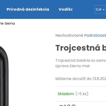
Prírodná dezinfekcia
Vodíková voda
De
EUR
ie čierna
Čo potrebujete nájsť?
Priemerné
Neohodnotené
Podrobnost
hodnotenie
HĽADAŤ
Trojcestná 
produktu
je
0,0
Trojcestná batéria so sam
z
Odporúčame
úprava čierny mat
5
hviezdičiek.
Môžeme doručiť do:
13.8.20
Skladom
(>5 ks)