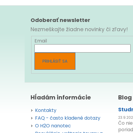
Z
á
Odoberať newsletter
p
Nezmeškajte žiadne novinky či zľavy!
ä
t
Email
i
e
PRIHLÁSIŤ SA
Hĺadám informácie
Blog
Stud
Kontakty
FAQ - často kladené dotazy
23.9.20
Čo ni
O H2O nanotec
poriad.