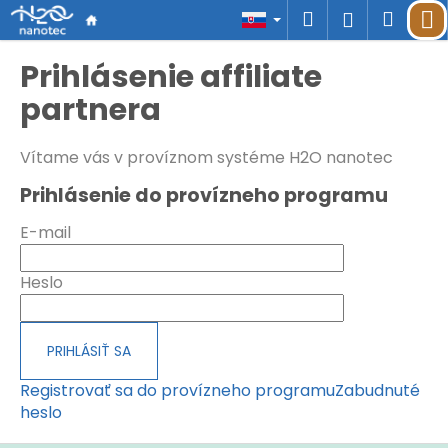
K
Prejsť
Hľadať
Náku
M
Prihlásen
o
na
š
Späť
Späť
obsah
košík
Prihlásenie affiliate
í
k
partnera
Č
o
p
Vítame vás v províznom systéme H2O nanotec
o
t
Prihlásenie do provízneho programu
r
e
E-mail
b
u
Heslo
j
e
t
PRIHLÁSIŤ SA
e
n
Registrovať sa do provízneho programu
Zabudnuté
á
heslo
j
s