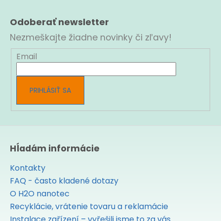
Z
ť
á
?
Odoberať newsletter
p
ä
Nezmeškajte žiadne novinky či zľavy!
t
i
Email
e
HĽADAŤ
PRIHLÁSIŤ SA
O
d
p
o
r
Hĺadám informácie
ú
č
Kontakty
a
FAQ - často kladené dotazy
m
e
O H2O nanotec
Recyklácie, vrátenie tovaru a reklamácie
Instalace zařízení – vyřešili jsme to za vás