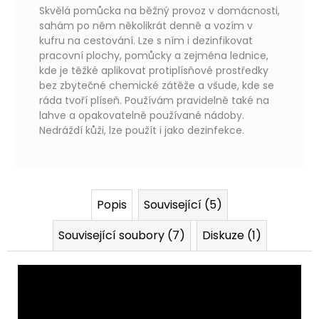
Skvělá pomůcka na běžný provoz v domácnosti,
sahám po něm několikrát denně a vozím v
kufru na cestování. Lze s ním i dezinfikovat
pracovní plochy, pomůcky a zejména lednice,
kde je těžké aplikovat protiplísňové prostředky
bez zbytečné chemické zátěže a všude, kde se
ráda tvoří plíseň. Používám pravidelně také na
lahve a opakovatelně používané nádoby.
Nedráždí kůži, lze použít i jako dezinfekce.
Popis
Související (5)
Související soubory (7)
Diskuze (1)