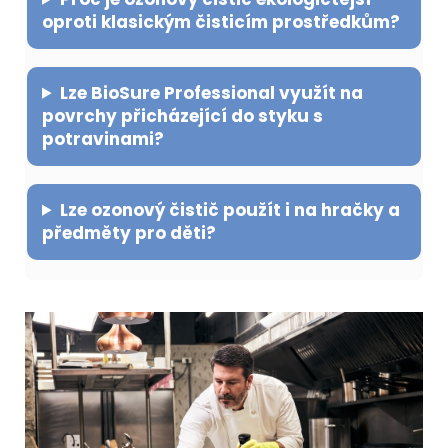
oproti klasickým čisticím prostředkům?
Lze BioSure Professional využít na
povrchy přicházející do styku s
potravinami?
Lze ozonový čistič použít i na hračky a
předměty pro děti?