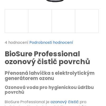
t
?
HLEDAT
Průměrné
4 hodnocení
Podrobnosti hodnocení
hodnocení
D
BioSure Professional
produktu
o
je
ozonový čistič povrchů
p
5,0
o
z
r
Přenosná lahvička s elektrolytickým
5
u
generátorem ozonu
č
hvězdiček.
u
j
Ozonová voda pro hygienickou údržbu
e
povrchů
m
e
BioSure Professional je
ozonový čistič
pro