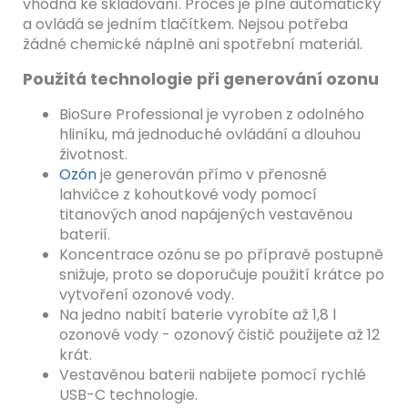
vhodná ke skladování. Proces je plně automatický
a ovládá se jedním tlačítkem. Nejsou potřeba
žádné chemické náplně ani spotřební materiál.
Použitá technologie při generování ozonu
BioSure Professional je vyroben z odolného
hliníku, má jednoduché ovládání a dlouhou
životnost.
Ozón
je generován přímo v přenosné
lahvičce z kohoutkové vody pomocí
titanových anod napájených vestavěnou
baterií.
Koncentrace ozónu se po přípravě postupně
snižuje, proto se doporučuje použití krátce po
vytvoření ozonové vody.
Na jedno nabití baterie vyrobíte až 1,8 l
ozonové vody - ozonový čistič použijete až 12
krát.
Vestavěnou baterii nabijete pomocí rychlé
USB-C technologie.