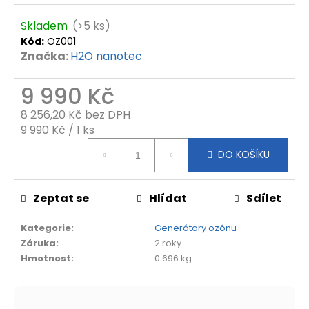
Skladem
(>5 ks)
Kód:
OZ001
Značka:
H2O nanotec
9 990 Kč
8 256,20 Kč bez DPH
Měrná
9 990 Kč / 1 ks
cena:
DO KOŠÍKU
Zeptat se
Hlídat
Sdílet
Kategorie
:
Generátory ozónu
Záruka
:
2 roky
Hmotnost
:
0.696 kg