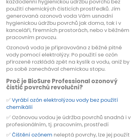
každodenní hygienickou údržbu povrchů bez
použití chemických čisticích prostředků. Jím
generovaná ozonová voda Vám usnadní
hygienickou údržbu povrchů jak doma, tak i v
kanceláři, firemních prostorách, nebo v běžném
pracovním provozu.
Ozonová voda je připravována z běžné pitné
vody pomocí elektrolýzy. Po použití se ozón
přirozeně rozkládá zpět na kyslík a vodu, aniž by
po sobě zanechával chemickou stopu.
Proč je BioSure Professional ozonový
čistič povrchů revoluční?
✅
Vyrábí ozón elektrolýzou vody bez použití
chemikálií
✅ Ozónovou vodou je údržba povrchů snadná i v
profesionálním, tj. pracovním, prostředí
✅
Čištění ozónem
neleptá povrchy, lze jej použít