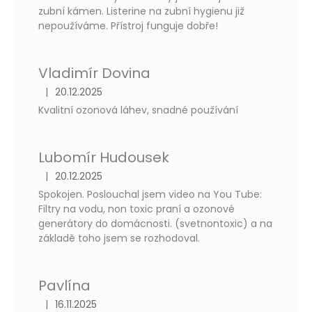
o
zubní kámen. Listerine na zubní hygienu již
c
nepoužíváme. Přístroj funguje dobře!
e
n
í
Vladimír Dovina
|
20.12.2025
Hodnocení produktu je 5 z 5 hvězdiček.
Kvalitní ozonová láhev, snadné používání
Lubomír Hudousek
|
20.12.2025
Hodnocení produktu je 5 z 5 hvězdiček.
Spokojen. Poslouchal jsem video na You Tube:
Filtry na vodu, non toxic praní a ozonové
generátory do domácnosti. (svetnontoxic) a na
základě toho jsem se rozhodoval.
Pavlína
|
16.11.2025
Hodnocení produktu je 5 z 5 hvězdiček.