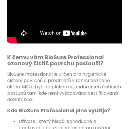
K čemu vám BioSure Professional
ozonový čistič povrchů poslouží?
BioSure Professional je určen pro hygienické
čištění povrchů a předmětů v rámci běžného
úklidu. Může být i doplňkem standardních čisticích
postupů tam, kde není vyžadována certifikovaná
dezinfekce.
Kdo BioSure Professional plně využije?
Uživatel, který hledá jednoduché a
opakovaně použitelné řešení pro čištění