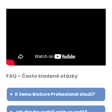
FAQ – Často kladené otázky
K čemu BioSure Professional slouží?
Jak dlouho vydrží ozón ve vodě?