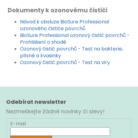
Dokumenty k ozonovému čističi
Návod k obsluze BioSure Professional
ozonového čističe povrchů
BioSure Professional ozonový čistič povrchů -
Prohlášení o shodě
Ozonový čistič povrchů - Test na bakterie,
plísně a kvasinky
Ozonový čistič povrchů - Test na viry
Z
á
Odebírat newsletter
p
a
Nezmeškejte žádné novinky či slevy!
t
í
E-mail