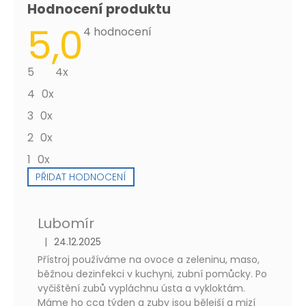
Hodnocení produktu
5,0
Průměrné
4 hodnocení
hodnocení
produktu
je
5
4x
5,0
z
4
0x
5
hvězdiček.
3
0x
2
0x
1
0x
PŘIDAT HODNOCENÍ
V
ý
p
Lubomír
i
|
24.12.2025
s
Hodnocení produktu je 5 z 5 hvězdiček.
h
Přístroj používáme na ovoce a zeleninu, maso,
o
běžnou dezinfekci v kuchyni, zubní pomůcky. Po
d
vyčištění zubů vypláchnu ústa a vykloktám.
n
Máme ho cca týden a zuby jsou bělejší a mizí