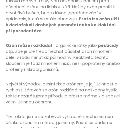
tuková maziva. To vytváří dokonalou bariéru proti
působení ozónu na lidskou kůži. Než by ozón pronikl k
první živé buňce, bude dávno „spotřebován“ v
epidermis, která se stále obnovuje.
Proto lze ozón užít
k dezinfekci i drobných poranění nebo ke kloktání
při paradentóze
.
Ozón může rozkládat
i organické látky jako
pesticidy
atp. Zde je ale třeba nechat působit ozón mnohem
déle, v řádu minut až půl hodiny. Reaktivita těchto
sloučenin je totiž mnohem nižší, než lipoproteiny anebo
proteiny mikroorganismů.
Největší výhodou desinfekce ozónem je její účinnost a
rychlost. Zároveň se ozón rozkládá na neškodný kyslík,
takže nezatěžujeme přírodu a přesto máme k dispozici
velmi účinnou ochranu.
Tentokrát jsme se zabývali výhradně mechanismem
účinku ozónu na mikroorganismy. Příště se budeme