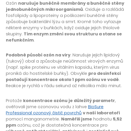
Ozón
narušuje buněčné membrány a buněčné stěny
jednobuněčných mikroorganismů
. Oxiduje a rozkládá
fosfolipidy a lipoproteiny a poškození buněčné stěny
způsobuje bakteriální lýzu a smrt. Kromě toho vyřazuje
některé enzymy v buňkách, když oxiduje jejich thiolové
skupiny.
Tím enzym změní svou strukturu a stane se
nefunkčním
.
Podobně působí ozón na viry
. Narušuje jejich lipidový
(tukový) obal a způsobuje neúčinnost virových enzymů
(např. spike proteinu ve vitálním kapsidu, kterým virus
proniká do hostitelské buňky). Obvykle
pro desinfekci
postačují koncentrace okolo 1 ppm ozónu ve vodě
.
Reakce je rychlá v řádu sekund až několika málo minut.
Protože
koncentrace ozónu je důležitý parametr
,
ověřovali jsme ozonovou vodu z lahve
BioSure
Professional ozonový čistič povrchů
v naší laboratoři
pomocí manganometrie.
Naměřili jsme
hodnotu
5,52
ppm
ozónu, což je dostatečná koncentrace pro