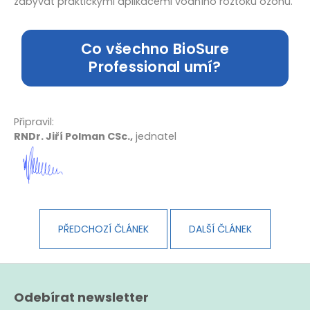
zabývat praktickými aplikacemi vodního roztoku ozónu.
Co všechno BioSure
Professional umí?
Připravil:
RNDr. Jiří Polman CSc.,
jednatel
PŘEDCHOZÍ ČLÁNEK
DALŠÍ ČLÁNEK
Z
á
Odebírat newsletter
p