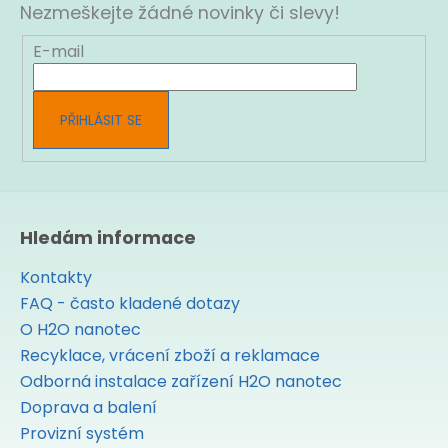
a
Nezmeškejte žádné novinky či slevy!
t
í
E-mail
PŘIHLÁSIT SE
Hledám informace
Kontakty
FAQ - často kladené dotazy
O H2O nanotec
Recyklace, vrácení zboží a reklamace
Odborná instalace zařízení H2O nanotec
Doprava a balení
Provizní systém