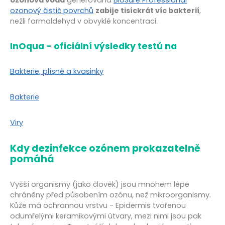
ozonová voda
generovaná
BioSure Professional
ozonový čistič povrchů
zabije tisíckrát víc bakterií
,
nežli formaldehyd v obvyklé koncentraci.
InOqua - oficiální výsledky testů na
Bakterie, plísně a kvasinky
Bakterie
Viry
Kdy dezinfekce ozónem prokazatelně
pomáhá
Vyšší organismy (jako člověk) jsou mnohem lépe
chráněny před působením ozónu, než mikroorganismy.
Kůže má ochrannou vrstvu - Epidermis tvořenou
odumřelými keramikovými útvary, mezi nimi jsou pak