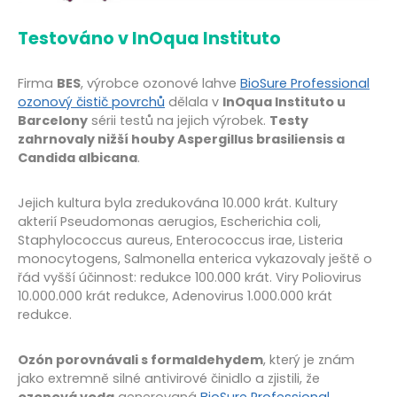
Testováno v InOqua Instituto
Firma
BES
, výrobce ozonové lahve
BioSure Professional
ozonový čistič povrchů
dělala v
InOqua Instituto u
Barcelony
sérii testů na jejich výrobek.
Testy
zahrnovaly nižší houby Aspergillus brasiliensis a
Candida albicana
.
Jejich kultura byla zredukována 10.000 krát. Kultury
akterií Pseudomonas aerugios, Escherichia coli,
Staphylococcus aureus, Enterococcus irae, Listeria
monocytogens, Salmonella enterica vykazovaly ještě o
řád vyšší účinnost: redukce 100.000 krát. Viry Poliovirus
10.000.000 krát redukce, Adenovirus 1.000.000 krát
redukce.
Ozón porovnávali s formaldehydem
, který je znám
jako extremně silné antivirové činidlo a zjistili, že