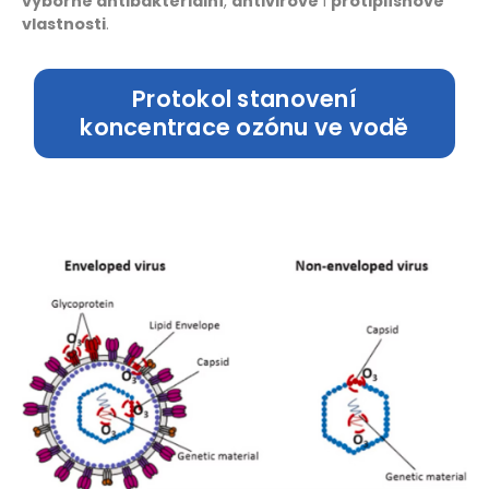
výborné antibakteriální
,
antivirové
i
protiplísňové
vlastnosti
.
Protokol stanovení
koncentrace ozónu ve vodě