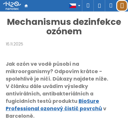
K
Přejít
Hledat
Náku
M
Přihlášen
o
na
š
Zpět
Zpět
obsah
košík
Mechanismus dezinfekce
í
k
ozónem
C
o
p
16.11.2025
o
t
ř
Jak ozón ve vodě působí na
e
b
mikroorganismy? Odpovím krátce -
u
spolehlivě je ničí. Důkazy najdete níže.
j
V článku dále uvádím výsledky
e
antivirálních, antibakteriálních a
t
fugicidních testů produktu
BioSure
e
n
Professional ozonový čistič povrchů
v
a
Barceloně.
j
í