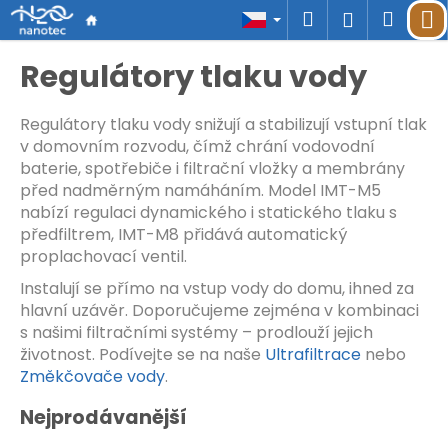
K
Přejít
Hledat
Náku
M
Přihlášen
o
na
š
Zpět
Zpět
obsah
košík
Regulátory tlaku vody
í
k
C
o
Regulátory tlaku vody snižují a stabilizují vstupní tlak
p
v domovním rozvodu, čímž chrání vodovodní
o
baterie, spotřebiče i filtrační vložky a membrány
t
před nadměrným namáháním. Model IMT-M5
ř
nabízí regulaci dynamického i statického tlaku s
e
předfiltrem, IMT-M8 přidává automatický
b
proplachovací ventil.
u
Instalují se přímo na vstup vody do domu, ihned za
j
hlavní uzávěr. Doporučujeme zejména v kombinaci
e
s našimi filtračními systémy – prodlouží jejich
t
e
životnost. Podívejte se na naše
Ultrafiltrace
nebo
n
Změkčovače vody
.
a
Nejprodávanější
j
í