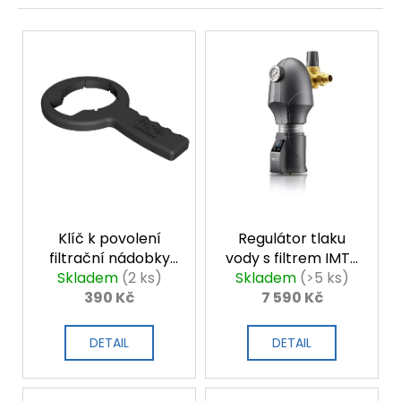
í
p
V
r
ý
o
p
d
i
u
s
k
p
t
r
ů
o
d
u
k
Klíč k povolení
Regulátor tlaku
t
ů
filtrační nádobky
vody s filtrem IMT-
Skladem
pro IMT-M5
(2 ks)
Skladem
M8
(>5 ks)
390 Kč
7 590 Kč
DETAIL
DETAIL