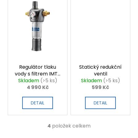
Regulátor tlaku
Statický redukční
vody s filtrem IMT-
ventil
Skladem
M5
(>5 ks)
Skladem
(>5 ks)
4 990 Kč
599 Kč
DETAIL
DETAIL
4
položek celkem
O
v