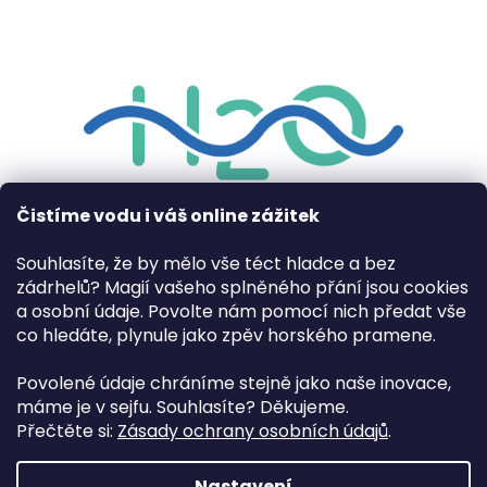
Čistíme vodu i váš online zážitek
Souhlasíte, že by mělo vše téct hladce a bez
zádrhelů? Magií vašeho splněného přání jsou cookies
Projekt EXPERTNÍ ANALÝZA V OBLASTI SORPČNÍCH
a osobní údaje. Povolte nám pomocí nich předat vše
MATERIÁLŮ NA BÁZI UHLÍKOVÝCH NANOTRUBIC,
co hledáte, plynule jako zpěv horského pramene.
GRAFENU A JEHO DERIVÁTŮ je spolufinancován
Evropskou unií.
Povolené údaje chráníme stejně jako naše inovace,
Předmětem projektu je realizace experimentální studie
máme je v sejfu. Souhlasíte? Děkujeme.
zacílená na porovnání sorpčních vlastností pokročilých
sorpčních materiálů na bázi uhlíkových nanotrubic,
Přečtěte si:
Zásady ochrany osobních údajů
.
grafenu a jeho derivátů.
Nastavení