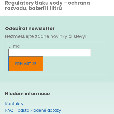
l
Regulátory tlaku vody – ochrana
á
rozvodů, baterií i filtrů
d
a
Z
c
á
í
Odebírat newsletter
p
p
a
r
Nezmeškejte žádné novinky či slevy!
t
v
í
k
E-mail
y
v
ý
PŘIHLÁSIT SE
p
i
s
u
Hledám informace
Kontakty
FAQ - často kladené dotazy