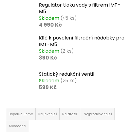
t
Regulátor tlaku vody s filtrem IMT-
?
M5
Skladem
(>5 ks)
4 990 Kč
Klíč k povolení filtrační nádobky pro
HLEDAT
IMT-M5
Skladem
(2 ks)
390 Kč
D
o
Statický redukční ventil
p
Skladem
(>5 ks)
o
599 Kč
r
u
č
u
Ř
j
a
Doporučujeme
Nejlevnější
Nejdražší
Nejprodávanější
e
z
m
e
Abecedně
e
n