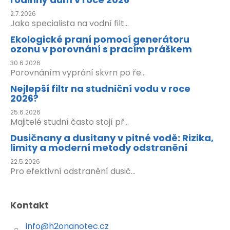
2.7.2026
Jako specialista na vodní filt...
Ekologické praní pomocí generátoru
ozonu v porovnání s pracím práškem
30.6.2026
Porovnáním vyprání skvrn po ře...
Nejlepší filtr na studniční vodu v roce
2026?
25.6.2026
Majitelé studní často stojí př...
Dusičnany a dusitany v pitné vodě: Rizika,
limity a moderní metody odstranění
22.5.2026
Pro efektivní odstranění dusič...
Kontakt
info
@
h2onanotec.cz