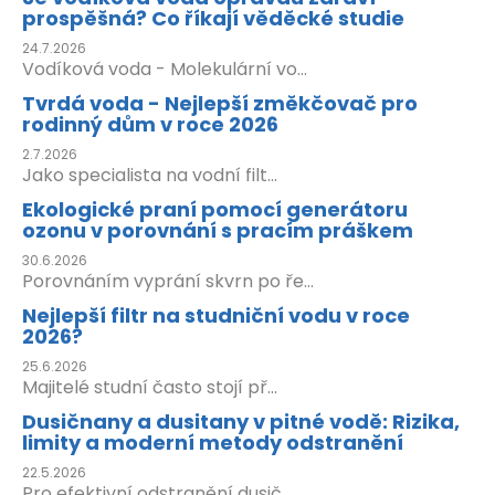
prospěšná? Co říkají věděcké studie
24.7.2026
Vodíková voda - Molekulární vo...
Tvrdá voda - Nejlepší změkčovač pro
rodinný dům v roce 2026
2.7.2026
Jako specialista na vodní filt...
Ekologické praní pomocí generátoru
ozonu v porovnání s pracím práškem
30.6.2026
Porovnáním vyprání skvrn po ře...
Nejlepší filtr na studniční vodu v roce
2026?
25.6.2026
Majitelé studní často stojí př...
Dusičnany a dusitany v pitné vodě: Rizika,
limity a moderní metody odstranění
22.5.2026
Pro efektivní odstranění dusič...