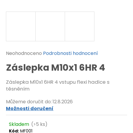
t
?
HLEDAT
Průměrné
Neohodnoceno
Podrobnosti hodnocení
hodnocení
D
Záslepka M10x1 6HR 4
produktu
o
je
p
0,0
o
Záslepka M10x1 6HR 4 vstupu flexi hadice s
z
r
těsněním
5
u
č
hvězdiček.
Můžeme doručit do:
12.8.2026
u
Možnosti doručení
j
e
m
Skladem
(>5 ks)
e
Kód:
MF001