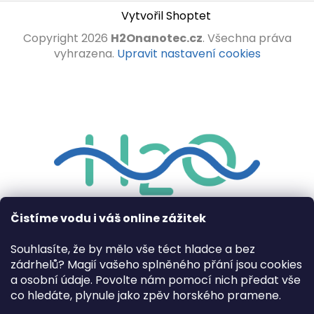
Vytvořil Shoptet
Copyright 2026
H2Onanotec.cz
. Všechna práva
vyhrazena.
Upravit nastavení cookies
Čistíme vodu i váš online zážitek
Souhlasíte, že by mělo vše téct hladce a bez
zádrhelů? Magií vašeho splněného přání jsou cookies
Projekt EXPERTNÍ ANALÝZA V OBLASTI SORPČNÍCH
a osobní údaje. Povolte nám pomocí nich předat vše
MATERIÁLŮ NA BÁZI UHLÍKOVÝCH NANOTRUBIC,
co hledáte, plynule jako zpěv horského pramene.
GRAFENU A JEHO DERIVÁTŮ je spolufinancován