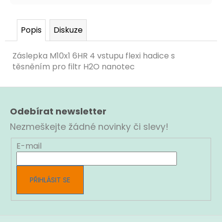
Popis
Diskuze
Záslepka M10x1 6HR 4 vstupu flexi hadice s
těsněním pro filtr H2O nanotec
Z
á
Odebírat newsletter
p
a
Nezmeškejte žádné novinky či slevy!
t
í
E-mail
PŘIHLÁSIT SE