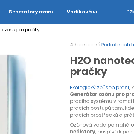
Generátory ozónu
Vodíková voda
Detek
CZ
 ozónu pro pračky
Co potřebujete najít?
Průměrné
4 hodnocení
Podrobnosti 
hodnocení
HLEDAT
H2O nanotec
produktu
je
pračky
5,0
z
Doporučujeme
5
Ekologický způsob praní
, 
hvězdiček.
Generátor ozónu pro pr
pracího systému v rámci 
pracích postupů tam, kde
pracích prostředků a prát
Ozónová voda pomáhá
o
nečistoty
, přispívá k po