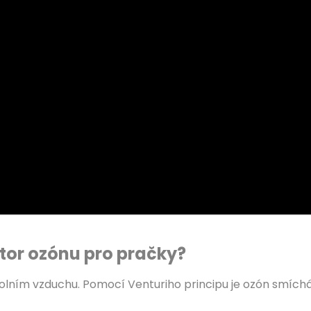
tor ozónu pro pračky?
kolním vzduchu. Pomocí Venturiho principu je ozón smích