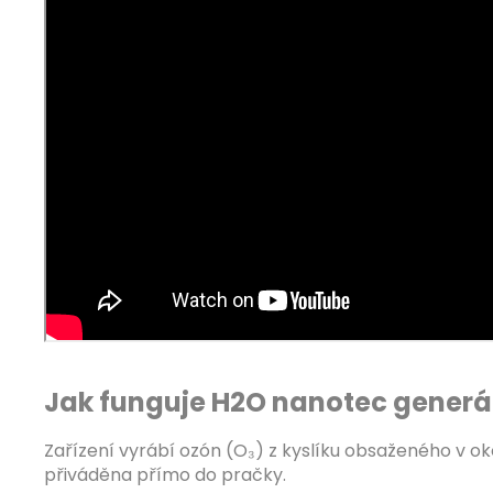
Jak funguje H2O nanotec generá
Zařízení vyrábí ozón (O₃) z kyslíku obsaženého v o
přiváděna přímo do pračky.