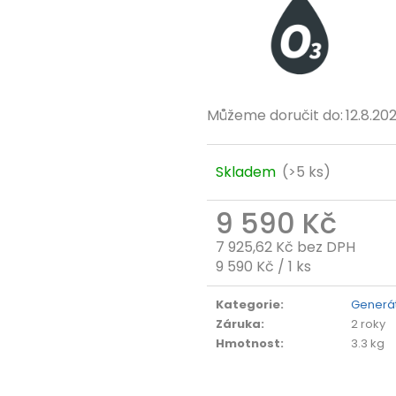
Můžeme doručit do:
12.8.20
Skladem
(>5 ks)
9 590 Kč
7 925,62 Kč bez DPH
Měrná
9 590 Kč / 1 ks
cena:
Kategorie
:
Generá
Záruka
:
2 roky
Hmotnost
:
3.3 kg