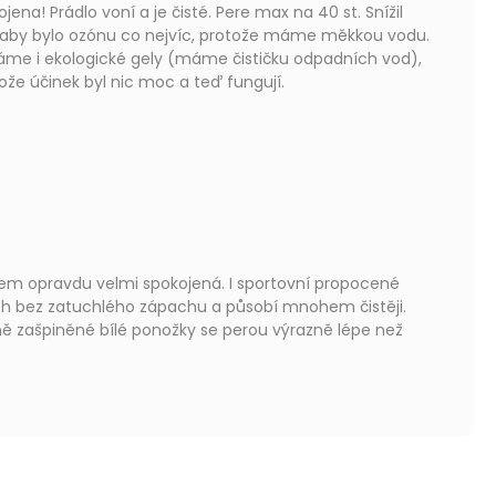
jena! Prádlo voní a je čisté. Pere max na 40 st. Snížil
 aby bylo ozónu co nejvíc, protože máme měkkou vodu.
me i ekologické gely (máme čističku odpadních vod),
otože účinek byl nic moc a teď fungují.
hvězdiček.
em opravdu velmi spokojená. I sportovní propocené
ách bez zatuchlého zápachu a působí mnohem čistěji.
ně zašpiněné bílé ponožky se perou výrazně lépe než