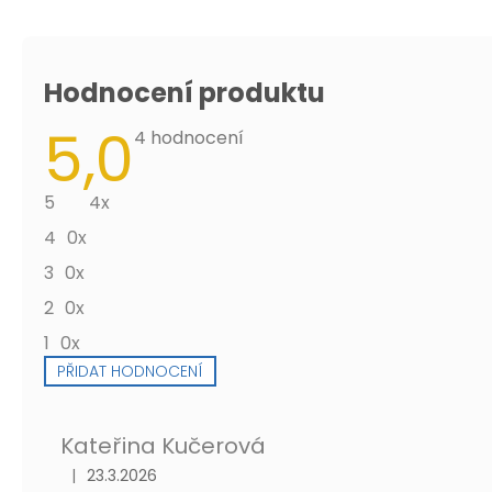
Hodnocení produktu
5,0
Průměrné
4 hodnocení
hodnocení
produktu
je
5
4x
5,0
z
4
0x
5
hvězdiček.
3
0x
2
0x
1
0x
PŘIDAT HODNOCENÍ
V
ý
Kateřina Kučerová
p
i
|
23.3.2026
Hodnocení produktu je 5 z 5 hvězdiček.