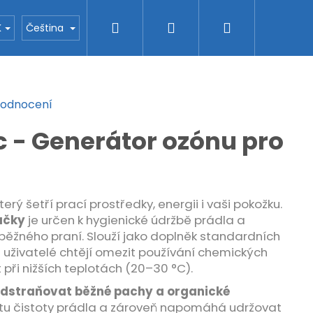
Hledat
Přihlášení
Nákupní
tory
Blog
O H2O nanotec
Kontakty
K
Čeština
košík
hodnocení
 - Generátor ozónu pro
který šetří prací prostředky, energii i vaši pokožku.
ačky
je určen k hygienické údržbě prádla a
běžného praní. Slouží jako doplněk standardních
 uživatelé chtějí omezit používání chemických
 při nižších teplotách
(20–30 °C).
dstraňovat běžné pachy a organické
citu čistoty prádla a zároveň napomáhá udržovat