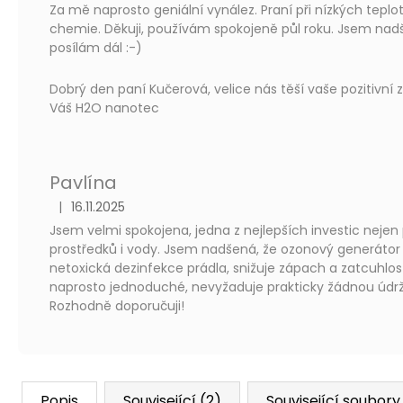
s
Za mě naprosto geniální vynález. Praní při nízkých teplo
h
chemie. Děkuji, používám spokojeně půl roku. Jsem na
o
posílám dál :-)
d
n
Dobrý den paní Kučerová, velice nás těší vaše pozitivní
o
Váš H2O nanotec
c
e
n
í
Pavlína
|
16.11.2025
Hodnocení produktu je 5 z 5 hvězdiček.
Jsem velmi spokojena, jedna z nejlepších investic nejen
prostředků i vody. Jsem nadšená, že ozonový generátor p
netoxická dezinfekce prádla, snižuje zápach a zatcuhlost
naprosto jednoduché, nevyžaduje prakticky žádnou údržbu
Rozhodně doporučuji!
Popis
Související (2)
Související soubory