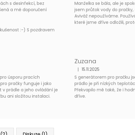
tách s desinfekcí, bez
Manželka se bála, ale je spoko
dšená a mé doporučení
jsem průtok vody do pračky,
Aviváž nepoužíváme. Používá
které jsme dříve odložili, pr
 zkušenost :-) S pozdravem
Zuzana
|
15.11.2025
Hodnocení produktu je 5 z 5 
 pro úsporu pracích
S generátorem pro pračku js
ro pračky funguje i jako
prádlo je při nízkých teplot
 v prádle a jeho ovládání je
Překvapilo mě také, že i hod
 ani složitou instalaci.
dříve.
 (2)
Diskuze (1)