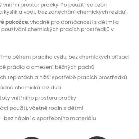
 vnitřní prostor pračky. Po použití se ozón
a kyslík a vodu bez zanechání chemických reziduí.
ivé pokožce
, vhodné pro domácnosti s dětmi a
t používání chemických pracích prostředků v
římo během pracího cyklu, bez chemických přísad
ržbě prádla a omezení běžných pachů
ích teplotách a nižší spotřebě pracích prostředků
 žádná chemická rezidua
toty vnitřního prostoru pračky
í použití, včetně rodin s dětmi
– bez náplní a spotřebního materiálu