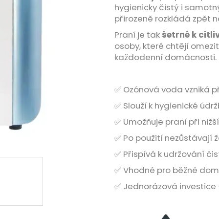
hygienicky čistý i samotný
přirozeně rozkládá zpět n
Praní je tak
šetrné k citl
osoby, které chtějí omezi
každodenní domácnosti.
✅ Ozónová voda vzniká p
✅ Slouží k hygienické úd
✅ Umožňuje praní při nižš
✅ Po použití nezůstávají
✅ Přispívá k udržování čis
✅ Vhodné pro běžné domác
✅ Jednorázová investice 