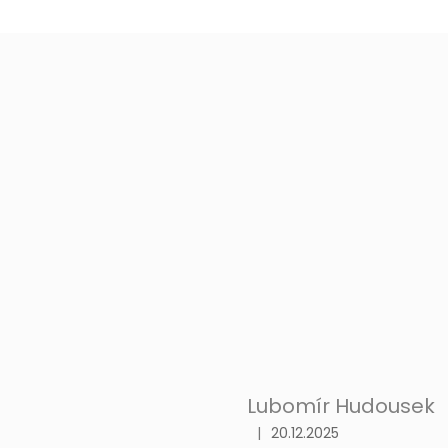
Lubomír Hudousek
|
20.12.2025
Hodnocení produktu je 5 z 5 