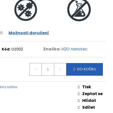
26
Možnosti doručení
Značka:
H2O nanotec
Kód:
OZ002
DO KOŠÍKU
Tisk
tory ozónu
Zeptat se
Hlídat
Sdílet