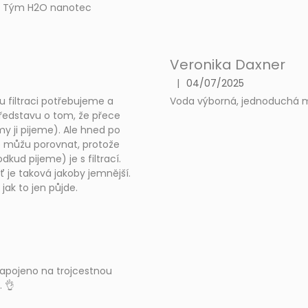
m, Tým H2O nanotec
Veronika Daxner
|
04/07/2025
The product rating is 5 out of
ou filtraci potřebujeme a
Voda výborná, jednoduchá mo
 představu o tom, že přece
y ji pijeme). Ale hned po
to můžu porovnat, protože
kud pijeme) je s filtrací.
 je taková jakoby jemnější.
jak to jen půjde.
 Zapojeno na trojcestnou
 👌