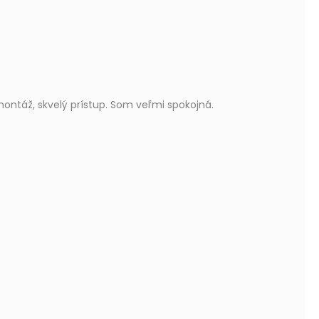
 5 stars.
ntáž, skvelý prístup. Som veľmi spokojná.