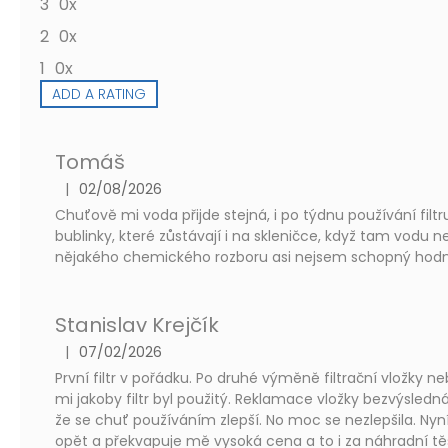
3
0x
5
stars.
2
0x
1
0x
ADD A RATING
L
i
Tomáš
s
t
|
02/08/2026
The product rating is 4 out of 5 stars.
o
Chuťově mi voda přijde stejná, i po týdnu používání filtru
f
bublinky, které zůstávají i na skleničce, když tam vodu 
r
nějakého chemického rozboru asi nejsem schopný hodnot
a
t
i
Stanislav Krejčík
n
|
07/02/2026
g
The product rating is 5 out of 5 stars.
První filtr v pořádku. Po druhé výměně filtrační vložky ne
s
mi jakoby filtr byl použitý. Reklamace vložky bezvýsledná
že se chuť používáním zlepší. No moc se nezlepšila. Nyn
opět a překvapuje mě vysoká cena a to i za náhradní těsn