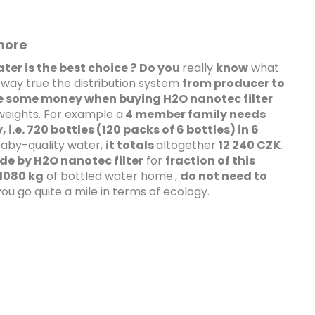
more
ter is the best choice ?
Do you
really
know
what
way true the distribution system
from producer to
e some money when buying H2O nanotec filter
weights. For example a
4 member family needs
y, i.e. 720 bottles (120 packs of 6 bottles) in 6
baby-quality water,
it totals
altogether
12 240 CZK
.
e by H2O nanotec filter
for
fraction of this
 1080 kg
of bottled water home.,
do not need to
ou go quite a mile in terms of ecology.