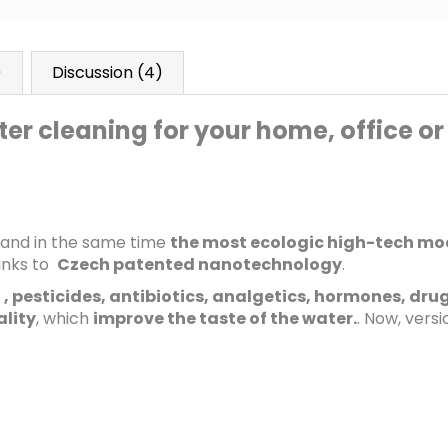
)
Discussion (4)
ter cleaning for your home, office or
and in the same time
the most ecologic high-tech mod
anks to
Czech patented nanotechnology
.
s
, pesticides, antibiotics, analgetics, hormones, dru
lity
, which
improve the taste of the water.
. Now, versi