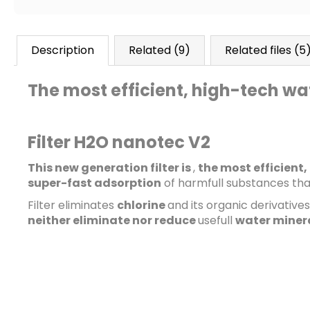
Description
Related (9)
Related files (5
The most efficient, high-tech wa
Filter H2O nanotec V2
This new generation filter is
,
the most efficient,
super-fast adsorption
of harmfull substances th
Filter eliminates
chlorine
and its organic derivative
neither eliminate nor reduce
usefull
water minera