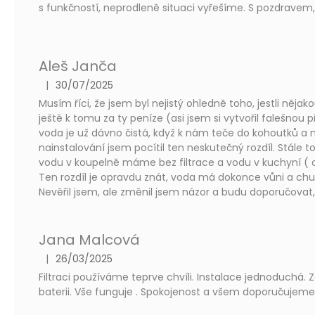
s funkčností, neprodleně situaci vyřešíme. S pozdrave
Aleš Janča
|
30/07/2025
The product rating is 5 out of 5 stars.
Musím říci, že jsem byl nejistý ohledně toho, jestli nějak
ještě k tomu za ty peníze (asi jsem si vytvořil falešnou
voda je už dávno čistá, když k nám teče do kohoutků a m
nainstalování jsem pocítil ten neskutečný rozdíl. Stále 
vodu v koupelně máme bez filtrace a vodu v kuchyní ( od
Ten rozdíl je opravdu znát, voda má dokonce vůni a chuť
Nevěřil jsem, ale změnil jsem názor a budu doporučovat, 
Jana Malcová
|
26/03/2025
The product rating is 5 out of 5 stars.
Filtraci používáme teprve chvíli. Instalace jednoduchá.
baterii. Vše funguje . Spokojenost a všem doporučujeme.