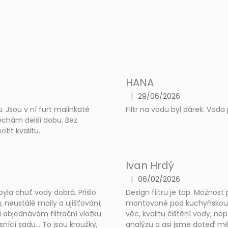
HANA
|
29/06/2026
The product rating is 5 out of
. Jsou v ní furt malinkaté
Filtr na vodu byl dárek. Vo
nechám delší dobu. Bez
it kvalitu.
Ivan Hrdý
|
06/02/2026
The product rating is 4 out of
byla chuť vody dobrá. Přišlo
Design filtru je top. Možnost 
, neustálé maily a ujišťování,
montované pod kuchyňskou d
í objednávám filtrační vložku
věc, kvalitu čištění vody, n
ící sadu... To jsou kroužky,
analýzu a asi jsme doteď mě