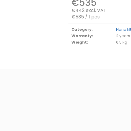
€535
€442 excl. VAT
Measure
€535 / 1 pcs
price:
Category
:
Nano fil
Warranty
:
2 years
Weight
:
6.5 kg