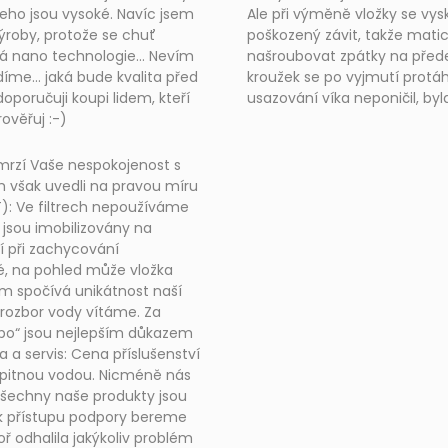
 všeho jsou vysoké. Navíc jsem
Ale při výměně vložky se vy
 výroby, protože se chuť
poškozený závit, takže matic
celá nano technologie... Nevím
našroubovat zpátky na před
íme... jaká bude kvalita před
kroužek se po vyjmutí protáhl
 doporučuji koupi lidem, kteří
usazování víka neponičil, by
rověřuj :-)
mrzí Vaše nespokojenost s
 však uvedli na pravou míru
): Ve filtrech nepoužíváme
é jsou imobilizovány na
í při zachycování
ké, na pohled může vložka
om spočívá unikátnost naší
 rozbor vody vítáme. Za
a po“ jsou nejlepším důkazem
a a servis: Cena příslušenství
 pitnou vodou. Nicméně nás
 všechny naše produkty jsou
k přístupu podpory bereme
ř odhalila jakýkoliv problém