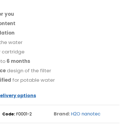
or you
ontent
lation
 the water
er cartridge
pto
6 months
ace
design of the filter
ified
for potable water
elivery options
Brand:
H2O nanotec
Code:
F0001-2