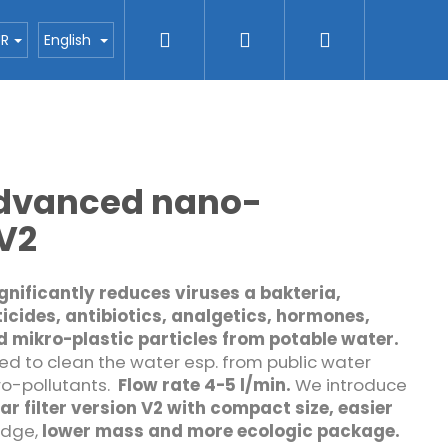
Search
Login
Shopping
ctors
Blog
H2O nanotec company
Con
UR
English
cart
 advanced nano-
V2
ignificantly reduces viruses a bakteria,
ticides, antibiotics, analgetics, hormones,
 mikro-plastic particles from potable water.
eed to clean the water esp. from public water
o-pollutants.
Flow rate 4-5 l/min.
We introduce
ar filter version V2 with compact size, easier
ridge,
lower mass and more ecologic package.