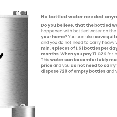
No bottled water needed any
Do you believe, that the bottled wa
happened with bottled water on the 
your home
? You can also
save quit
and you do not need to carry heavy 
min. 4 pieces of 1,5 l bottles per da
months. When you pay 17 CZK
for 
This
water can be comfortably mad
price
and you
do not need to carry
dispose 720 of empty bottles
and y