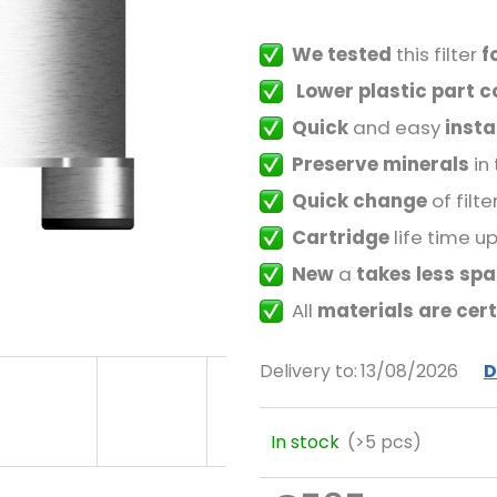
We tested
this filter
f
Lower plastic part c
Quick
and easy
insta
Preserve minerals
in
Quick change
of filt
Cartridge
life time u
New
a
takes less sp
All
materials are cert
Delivery to:
13/08/2026
D
In stock
(>5 pcs)