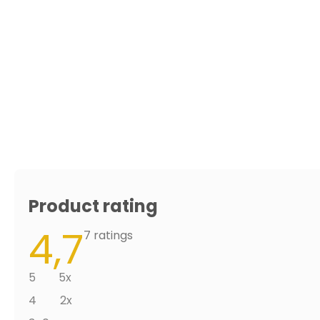
Product rating
4,7
The
7 ratings
average
product
rating
5
5x
is
4,7
4
2x
out
of