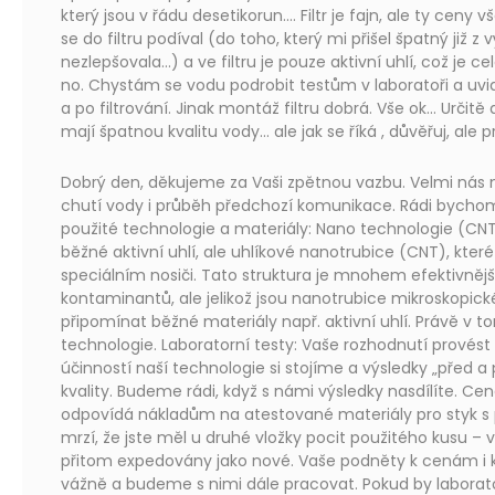
který jsou v řádu desetikorun.... Filtr je fajn, ale ty ceny
se do filtru podíval (do toho, který mi přišel špatný již z
nezlepšovala...) a ve filtru je pouze aktivní uhlí, což je 
no. Chystám se vodu podrobit testům v laboratoři a uvid
a po filtrování. Jinak montáž filtru dobrá. Vše ok... Určitě
mají špatnou kvalitu vody... ale jak se říká , důvěřuj, ale p
Dobrý den, děkujeme za Vaši zpětnou vazbu. Velmi nás 
chutí vody i průběh předchozí komunikace. Rádi bychom
použité technologie a materiály: Nano technologie (CNT
běžné aktivní uhlí, ale uhlíkové nanotrubice (CNT), kter
speciálním nosiči. Tato struktura je mnohem efektivnějš
kontaminantů, ale jelikož jsou nanotrubice mikroskopic
připomínat běžné materiály např. aktivní uhlí. Právě v t
technologie. Laboratorní testy: Vaše rozhodnutí provést
účinností naší technologie si stojíme a výsledky „před 
kvality. Budeme rádi, když s námi výsledky nasdílíte. Cen
odpovídá nákladům na atestované materiály pro styk s
mrzí, že jste měl u druhé vložky pocit použitého kusu –
přitom expedovány jako nové. Vaše podněty k cenám i 
vážně a budeme s nimi dále pracovat. Pokud by laborato