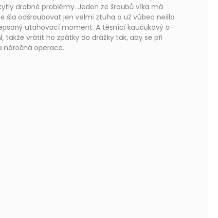
skytly drobné problémy. Jeden ze šroubů víka má
e šla odšroubovat jen velmi ztuha a už vůbec nešla
epsaný utahovací moment. A těsnící kaučukový o-
, takže vrátit ho zpátky do drážky tak, aby se při
la náročná operace.