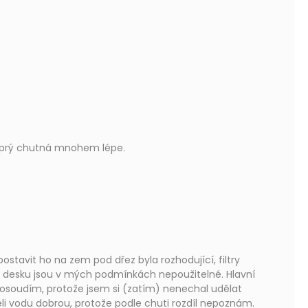
 5 stars.
da prý chutná mnohem lépe.
 5 stars.
postavit ho na zem pod dřez byla rozhodující, filtry
esku jsou v mých podmínkách nepoužitelné. Hlavní
eposoudím, protože jsem si (zatím) nenechal udělat
li vodu dobrou, protože podle chuti rozdíl nepoznám.