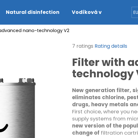
Natural disinfection
Vodíková voda
Dete
E
th advanced nano-technology V2
hat are you looking for?
The
7 ratings
Rating details
average
SEARCH
Filter with
product
rating
technology 
is
4,7
We recommend
out
New generation filter, s
of
eliminates chlorine, pes
5
drugs, heavy metals and
stars.
First choice, where you n
supply systems from micr
new version of the popul
change of
filtration cart