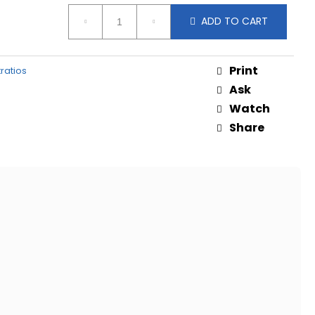
ADD TO CART
Print
tratios
Ask
Watch
Share